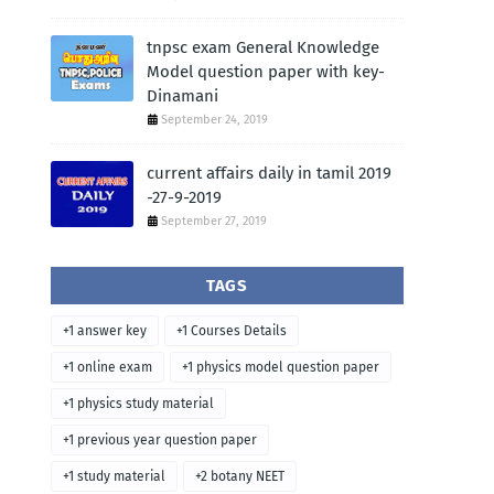
tnpsc exam General Knowledge
Model question paper with key-
Dinamani
September 24, 2019
current affairs daily in tamil 2019
-27-9-2019
September 27, 2019
TAGS
+1 answer key
+1 Courses Details
+1 online exam
+1 physics model question paper
+1 physics study material
+1 previous year question paper
+1 study material
+2 botany NEET