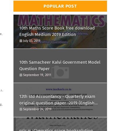
POPULAR POST
10th Maths Score Book free download
ன.
English Medium 2019 Edition
July 03, 2019
10th Samacheer Kalvi Government Model
Question Paper
September 19, 2011
்ட
12th std Accountancy - Quarterly exam
original question paper -2019 (English
ு,
Medium)
September 24, 2019
sslc mathematics score booksolution