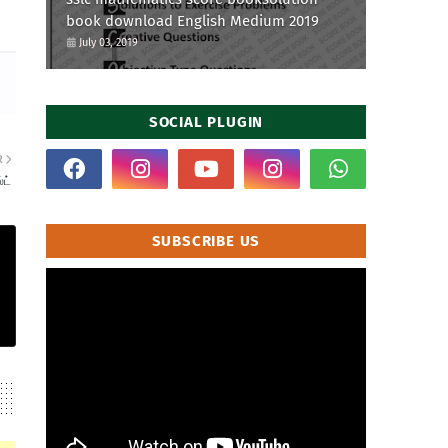
book download English Medium 2019
July 03, 2019
SOCIAL PLUGIN
R
்ட்
SUBSCRIBE US