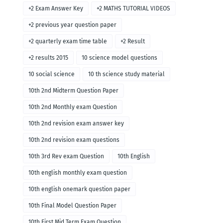
+2 Exam Answer Key
+2 MATHS TUTORIAL VIDEOS
+2 previous year question paper
+2 quarterly exam time table
+2 Result
+2 results 2015
10 science model questions
10 social science
10 th science study material
10th 2nd Midterm Question Paper
10th 2nd Monthly exam Question
10th 2nd revision exam answer key
10th 2nd revision exam questions
10th 3rd Rev exam Question
10th English
10th english monthly exam question
10th english onemark question paper
10th Final Model Question Paper
10th First Mid Term Exam Question