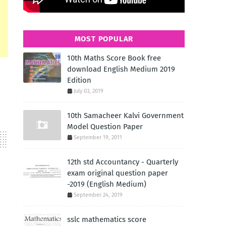
MOST POPULAR
10th Maths Score Book free
download English Medium 2019
Edition
July 03, 2019
10th Samacheer Kalvi Government
Model Question Paper
September 19, 2011
12th std Accountancy - Quarterly
exam original question paper
-2019 (English Medium)
September 24, 2019
sslc mathematics score