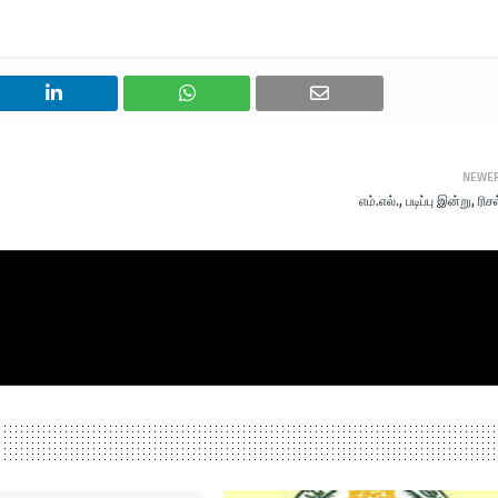
NEWE
எம்.எல்., படிப்பு இன்று, ரிசல