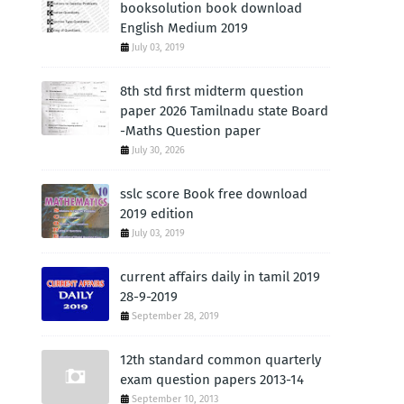
booksolution book download
English Medium 2019
July 03, 2019
8th std first midterm question
paper 2026 Tamilnadu state Board
-Maths Question paper
July 30, 2026
sslc score Book free download
2019 edition
July 03, 2019
current affairs daily in tamil 2019
28-9-2019
September 28, 2019
12th standard common quarterly
exam question papers 2013-14
September 10, 2013