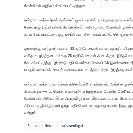
கேள்விகள் அதிகம் கேட்கப்பட்டிருந்தன.
நன்றாக படித்தவர்கள் ஆங்கிலம் முதல் தாளில் நுாற்றுக்கு நுாறு வா
கேசவராஜ் (டட்லி பள்ளி, திண்டுக்கல்): தமிழை விட ஆங்கிலம் முதல்
தான் கேட்கப்பட்டன. ஒரு மதிப்பெண் வினாக்கள் மட்டும் கொஞ்சம் சிந்
ஓரளவுக்கு படித்தவர்கள்கூட 80 மதிப்பெண்கள் வாங்க முடியும். வி.நா
எளிதாக இருந்தன. 20 க்கு 20 மதிப்பெண்கள் கிடைக்கும். இதேபோல ஐந
கேட்கப்பட்டிருந்து. இரண்டு மதிப்பெண்கள் கேள்வியில் இலக்கணம் 
பெறும் வகையில் மிகவும் எளிமையாக பாடத்திட்டத்தில் இருந்தே கேள்
நன்றாக படித்த மாணவர்கள் &'சென்டம்&' எடுக்கலாம். ஆங்கில முத
கிடைக்கும்.---எம். பெத்த வண்ணஅரசு (முதுகலை ஆங்கில ஆசிரியர், 
கேள்விகள் அதிகம் இடம் பெற்றுஇருந்தன. இலக்கணம், பாட வினாக்கள், 
அப்படி எழுதியிருந்தால் நுாறு மதிப்பெண் வாங்குவது சுலபம். இந்த ம
என்றார்.
Education News
kalviseithigal