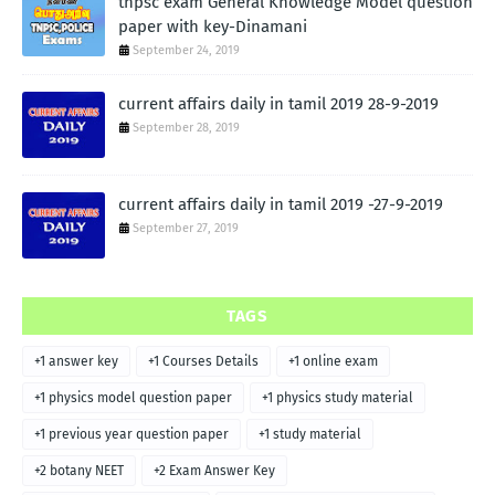
tnpsc exam General Knowledge Model question
paper with key-Dinamani
September 24, 2019
current affairs daily in tamil 2019 28-9-2019
September 28, 2019
current affairs daily in tamil 2019 -27-9-2019
September 27, 2019
TAGS
+1 answer key
+1 Courses Details
+1 online exam
+1 physics model question paper
+1 physics study material
+1 previous year question paper
+1 study material
+2 botany NEET
+2 Exam Answer Key