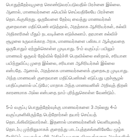
பொதுத்தேர்வுமுறை கொண்டுவரப்படுவதில் பிரச்னை இல்லை.
ஆனால், மாணவர்களை ஃபெயில் செய்வதிலேயே பிரச்னை
தொடங்குகிறது. ஒருவேளை தேர்வு வைத்து மாணவர்கள்
குறைவான மதிப்பெண் எடுத்தால், அதற்காக ஆசிரியர்கள், கல்வி
அதிகாரிகள் மீதும் நடவடிக்கை எடுக்கலாம். தரமான கல்விச்
சூழலை உருவாக்காத அரசு, மாணவர்களை பலிகடா ஆக்குவதை
ஒருபோதும் ஏற்றுக்கொள்ள முடியாது. 5-ம் வகுப்புப் பயிலும்
மாணவர் ஒருவர் தேர்வில் தேர்ச்சி பெறவில்லை என்றால், சரியான
பயிற்றுவிப்பு முறை இல்லை, சரியான ஆசிரியர்கள் இல்லை
என்பதே. ஆனால், அதற்காக மாணவர்களைக் குறைகூற முடியாது.
அந்த மாணவன் குறைவான மதிப்பெண்கள் எடுப்பது புறச்சூழல்
பாதிப்புகளால் மட்டுமே; மாறாக அந்த மாணவனின் அறிவுத் திறன்
காரணமாக அல்ல என்பதை நாம் புரிந்துகொள்ள வேண்டும்.
5-ம் வகுப்பு பொதுத்தேர்வுக்கு மாணவர்களை 3 அல்லது 4-ம்
வகுப்புகளிலிருந்தே பெற்றோர்கள் தயார் செய்யத்
தொடங்கிவிடுவார்கள். இதனால் மாணவர்களின் வெளியுலகத்
தொடர்பு முற்றிலுமாகக் குறைந்து பாடப்புத்தகங்களிலேயே மூழ்க
நேரிடும். வயதுக்கு மீறி அதிகப்படியான விஷயங்களை அவர்களின்