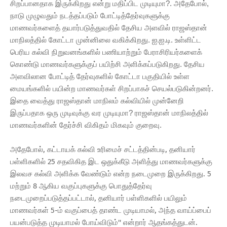
சிறப்பானதாக இருக்கிறது என்று மதிப்பிட முடியுமா?. அதேபோல்,
நாடு முழுவதும் நடத்தப்படும் போட்டித்தேர்வுகளுக்கு
மாணவர்களைத் தயார்படுத்துவதில் தேசிய அளவில் ராஜஸ்தான்
மாநிலத்தில் கோட்டா முன்னிலை வகிக்கிறது. ஐ.ஐ.டி. உள்ளிட்ட
பெரிய கல்வி நிறுவனங்களில் பணியாற்றும் பேராசிரியர்களைக்
கொண்டு மாணவர்களுக்குப் பயிற்சி அளிக்கப்படுகிறது. தேசிய
அளவிலான போட்டித் தேர்வுகளில் கோட்டா பகுதியில் உள்ள
மையங்களில் பயின்ற மாணவர்கள் சிறப்பாகச் செயல்படுகின்றனர்.
இதை வைத்து ராஜஸ்தான் மாநிலம் கல்வியில் முன்னேறி
இருப்பதாக ஒரு முடிவுக்கு வர முடியுமா? ராஜஸ்தான் மாநிலத்தில்
மாணவர்களின் தேர்ச்சி விகிதம் மிகவும் குறைவு.
அதேபோல், கட்டாயக் கல்வி உரிமைச் சட்டத்தின்படி, தனியார்
பள்ளிகளில் 25 சதவிகித இட ஒதுக்கீடு அளித்து மாணவர்களுக்கு
இலவச கல்வி அளிக்க வேண்டும் என்ற நடைமுறை இருக்கிறது. 5
மற்றும் 8 ஆகிய வகுப்புகளுக்கு பொதுத்தேர்வு
நடைமுறைப்படுத்தப்பட்டால், தனியார் பள்ளிகளில் பயிலும்
மாணவர்கள் 5-ம் வகுப்பைத் தாண்ட முடியாமல், அந்த வாய்ப்பைப்
பயன்படுத்த முடியாமல் போய்விடும்'' என்றார் ஆதங்கத்துடன்.