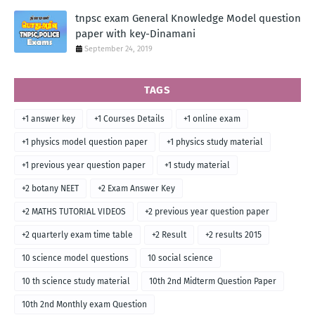
tnpsc exam General Knowledge Model question
paper with key-Dinamani
September 24, 2019
TAGS
+1 answer key
+1 Courses Details
+1 online exam
+1 physics model question paper
+1 physics study material
+1 previous year question paper
+1 study material
+2 botany NEET
+2 Exam Answer Key
+2 MATHS TUTORIAL VIDEOS
+2 previous year question paper
+2 quarterly exam time table
+2 Result
+2 results 2015
10 science model questions
10 social science
10 th science study material
10th 2nd Midterm Question Paper
10th 2nd Monthly exam Question