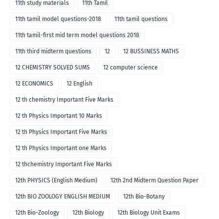
11th study materials
11th Tamil
11th tamil model questions-2018
11th tamil questions
11th tamil-first mid term model questions 2018
11th third midterm questions
12
12 BUSSINESS MATHS
12 CHEMISTRY SOLVED SUMS
12 computer science
12 ECONOMICS
12 English
12 th chemistry Important Five Marks
12 th Physics Important 10 Marks
12 th Physics Important Five Marks
12 th Physics Important one Marks
12 thchemistry Important Five Marks
12th PHYSICS (English Medium)
12th 2nd Midterm Question Paper
12th BIO ZOOLOGY ENGLISH MEDIUM
12th Bio-Botany
12th Bio-Zoology
12th Biology
12th Biology Unit Exams