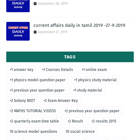
September 28, 2019
current affairs daily in tamil 2019 -27-9-2019
September 27, 2019
TAGS
+1 answer key
+1 Courses Details
+1 online exam
+1 physics model question paper
+1 physics study material
+1 previous year question paper
+1 study material
+2 botany NEET
+2 Exam Answer Key
+2 MATHS TUTORIAL VIDEOS
+2 previous year question paper
+2 quarterly exam time table
+2 Result
+2 results 2015
10 science model questions
10 social science