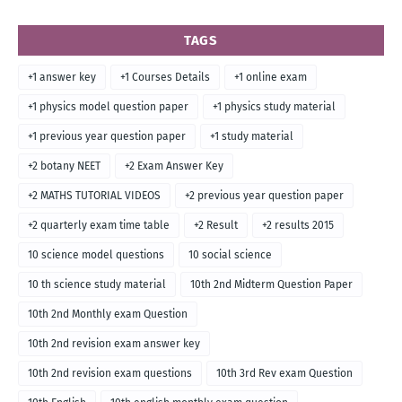
TAGS
+1 answer key
+1 Courses Details
+1 online exam
+1 physics model question paper
+1 physics study material
+1 previous year question paper
+1 study material
+2 botany NEET
+2 Exam Answer Key
+2 MATHS TUTORIAL VIDEOS
+2 previous year question paper
+2 quarterly exam time table
+2 Result
+2 results 2015
10 science model questions
10 social science
10 th science study material
10th 2nd Midterm Question Paper
10th 2nd Monthly exam Question
10th 2nd revision exam answer key
10th 2nd revision exam questions
10th 3rd Rev exam Question