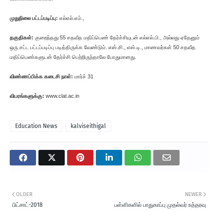
முதுநிலை பட்டப்படிப்பு:
எல்எல்.எம்.,
தகுதிகள்:
குறைந்தது 55 சதவீத மதிப்பெண் தேர்ச்சியுடன் எல்எல்.பி., அல்லது ஏதேனும்
ஒரு சட்ட பட்டப்படிப்பு படித்திருக்க வேண்டும். எஸ்.சி., எஸ்.டி., மாணவர்கள் 50 சதவீத
மதிப்பெண்களுடன் தேர்ச்சி பெற்றிருந்தாலே போதுமானது.
விண்ணப்பிக்க கடைசி நாள்:
மார்ச் 31
விபரங்களுக்கு:
www.clat.ac.in
Education News
kalviseithigal
OLDER
NEWER
பிட்சாட்-2018
பள்ளிகளில் பாதுகாப்பு முதல்வர் உத்தரவு