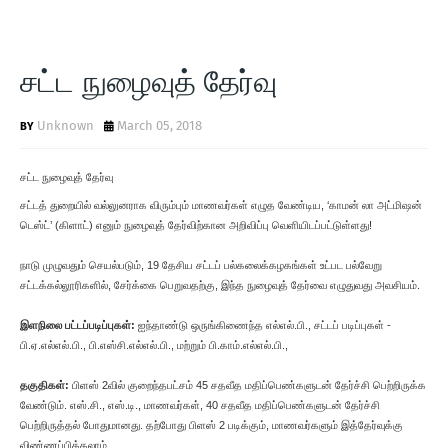
சட்ட நுழைவுத் தேர்வு
Unknown
March 05, 2018
சட்ட நுழைவுத் தேர்வு
சட்டத் துறையில் வல்லுனராக விரும்பும் மாணவர்கள் எழுத வேண்டிய, ‘காமன் லா அட்மிஷன்
டெஸ்ட்’ (கிளாட்) எனும் நுழைவுத் தேர்விற்கான அறிவிப்பு வெளியிடப்பட்டுள்ளது!
நாடு முழுவதும் செயல்படும், 19 தேசிய சட்டப் பல்கலைக்கழகங்கள் உட்பட பல்வேறு
சட்டக்கல்லூரிகளில், சேர்க்கை பெறுவதற்கு, இந்த நுழைவுத் தேர்வை எழுதுவது அவசியம்.
இளநிலை பட்டப்படிப்புகள்:
ஐந்தாண்டு ஒருங்கிணைந்த எல்எல்.பி., சட்டப் படிப்புகள் -
பி.ஏ.எல்எல்.பி., பி.எஸ்சி.எல்எல்.பி., மற்றும் பி.காம்.எல்எல்.பி.,
தகுதிகள்:
பிளஸ் 2வில் குறைந்தபட்சம் 45 சதவீத மதிப்பெண்களுடன் தேர்ச்சி பெற்றிருக்க
வேண்டும். எஸ்.சி., எஸ்.டி., மாணவர்கள், 40 சதவீத மதிப்பெண்களுடன் தேர்ச்சி
பெற்றிருத்தல் போதுமானது. தற்போது பிளஸ் 2 படிக்கும், மாணவர்களும் இத்தேர்வுக்கு
விண்ணப்பிக்கலாம்.