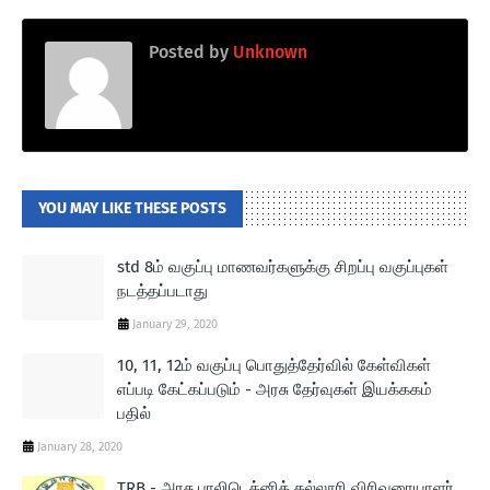
Posted by
Unknown
YOU MAY LIKE THESE POSTS
std 8ம் வகுப்பு மாணவர்களுக்கு சிறப்பு வகுப்புகள்
நடத்தப்படாது
January 29, 2020
10, 11, 12ம் வகுப்பு பொதுத்தேர்வில் கேள்விகள்
எப்படி கேட்கப்படும் - அரசு தேர்வுகள் இயக்ககம்
பதில்
January 28, 2020
TRB - அரசு பாலிடெக்னிக் கல்லூரி விரிவுரையாளர்