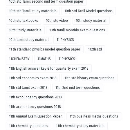
10th std Tamil second mid term question paper
10th std Tamil study materials
10th std Tanil Model questions
10th std textbooks
10th std video
10th study material
10th Study Materials
10th tamil monthly exam questions
10th tamil study material
11 PHYSICS
11 th standard physics model question paper
112th std
11CHEMISTRY
11MATHS
11PHYSICS
11th English answer key-2 for quarterly exam 2018
11th std economics exam 2018
11th std history exam questions
11th std tamil exam 2018
11th 2nd mid term questions
11th accoundancy questions 2018
11th accountancy questions 2018
11th Annual Exam Question Paper
11th business maths questions
11th chemistry questions
11th chemistry study materials