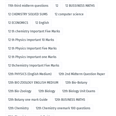
11th third midterm questions
12
12 BUSSINESS MATHS
12 CHEMISTRY SOLVED SUMS
12 computer science
12 ECONOMICS
12 English
12 th chemistry Important Five Marks
12 th Physics Important 10 Marks
12 th Physics Important Five Marks
12 th Physics Important one Marks
12 thchemistry Important Five Marks
12th PHYSICS (English Medium)
12th 2nd Midterm Question Paper
12th BIO ZOOLOGY ENGLISH MEDIUM
12th Bio-Botany
12th Bio-Zoology
12th Biology
12th Biology Unit Exams
12th Botany one mark Guide
12th BUSINESS MATHS
12th Chemistry
12th Chemistry onemark 100 questions