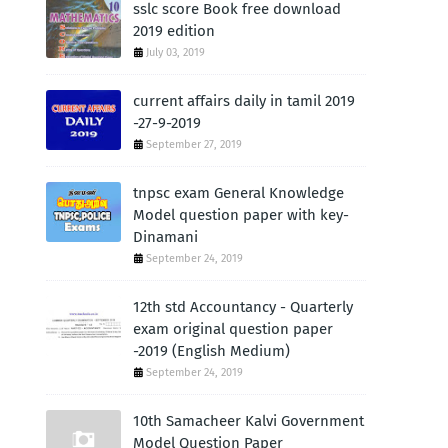
sslc score Book free download
2019 edition
July 03, 2019
current affairs daily in tamil 2019
-27-9-2019
September 27, 2019
tnpsc exam General Knowledge
Model question paper with key-
Dinamani
September 24, 2019
12th std Accountancy - Quarterly
exam original question paper
-2019 (English Medium)
September 24, 2019
10th Samacheer Kalvi Government
Model Question Paper