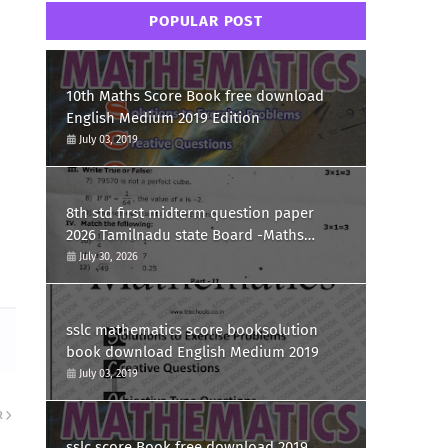
POPULAR POST
10th Maths Score Book free download
English Medium 2019 Edition
July 03, 2019
8th std first midterm question paper
2026 Tamilnadu state Board -Maths
Question paper
July 30, 2026
sslc mathematics score booksolution
book download English Medium 2019
July 03, 2019
R
sslc score Book free download 2019