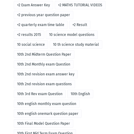
+2 Exam Answer Key
+2 MATHS TUTORIAL VIDEOS
+2 previous year question paper
+2 quarterly exam time table
+2 Result
+2 results 2015
10 science model questions
10 social science
10 th science study material
10th 2nd Midterm Question Paper
10th 2nd Monthly exam Question
10th 2nd revision exam answer key
10th 2nd revision exam questions
10th 3rd Rev exam Question
10th English
10th english monthly exam question
10th english onemark question paper
10th Final Model Question Paper
10th First Mid Term Exam Question