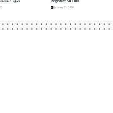
க்ககம் பதில்
Registration Link
20
January 23, 2020