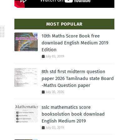
MOST POPULAR
10th Maths Score Book free
download English Medium 2019
Edition
July 03, 2019
8th std first midterm question
paper 2026 Tamilnadu state Board
-Maths Question paper
July 30, 2026
sslc mathematics score
booksolution book download
English Medium 2019
July 03, 2019