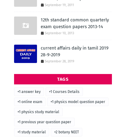
September 19, 2011
12th standard common quarterly
exam question papers 2013-14
September 10, 2013
current affairs daily in tamil 2019
28-9-2019
September 28, 2019
TAGS
+1 answer key
+1 Courses Details
+1 online exam
+1 physics model question paper
+1 physics study material
+1 previous year question paper
+1 study material
+2 botany NEET