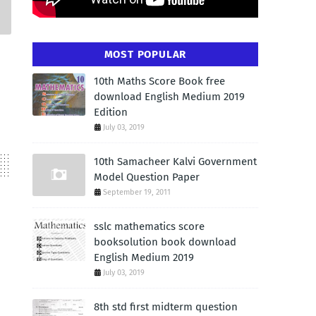
MOST POPULAR
10th Maths Score Book free
download English Medium 2019
Edition
July 03, 2019
10th Samacheer Kalvi Government
Model Question Paper
September 19, 2011
sslc mathematics score
booksolution book download
English Medium 2019
July 03, 2019
8th std first midterm question