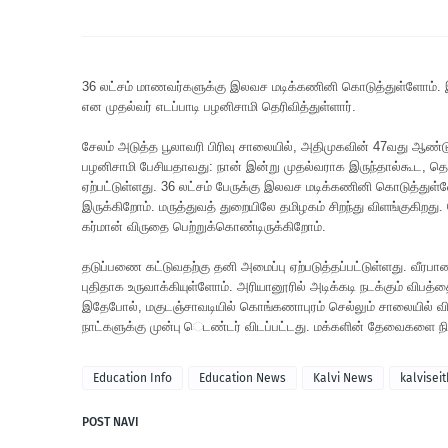
36 லட்சம் மாணவர்களுக்கு இலவச மடிக்கணினி கொடுத்துள்ளோம். இ
என முதல்வர் எடப்பாடி பழனிசாமி தெரிவித்துள்ளார்.
சேலம் அடுத்த பூலாவரி பிரிவு சாலையில், அதிமுகவின் 47வது ஆண்டு
பழனிசாமி பேசியதாவது: நான் இன்று முதல்வராக இருந்தால்கூட, தொண்
ஏற்பட்டுள்ளது. 36 லட்சம் பேருக்கு இலவச மடிக்கணினி கொடுத்துள
இருக்கிறோம். மருத்துவத் துறையிலே தமிழகம் சிறந்து விளங்குகிறத
கர்மான் விருதை பெற்றுக்கொண்டிருக்கிறோம்.
தடுப்பணை கட்டுவதற்கு தனி அமைப்பு ஏற்படுத்தப்பட்டுள்ளது. வீரபாண்ட
புதிதாக உருவாக்கியுள்ளோம். அரியானூரில் அடிக்கடி நடக்கும் விபத்தை
இதேபோல், மகுடஞ்சாவடியில் கொங்கணாபுரம் செல்லும் சாலையில் விபத்
நாட்களுக்கு முன்பு ெடண்டர் விடப்பட்டது. மக்களின் தேவைகளை ந
Education Info
Education News
Kalvi News
kalviseit
POST NAVI