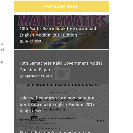
POPULAR POST
10th Maths Score Book free download
English Medium 2019 Edition
July 03, 2019
டி
்சி
ஷ்
10th Samacheer Kalvi Government Model
Question Paper
September 19, 2011
sslc mathematics score booksolution
book download English Medium 2019
July 03, 2019
8th std first midterm question paper