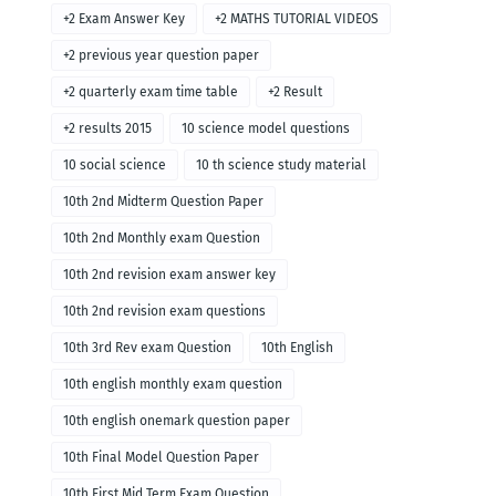
+2 Exam Answer Key
+2 MATHS TUTORIAL VIDEOS
+2 previous year question paper
+2 quarterly exam time table
+2 Result
+2 results 2015
10 science model questions
10 social science
10 th science study material
10th 2nd Midterm Question Paper
10th 2nd Monthly exam Question
10th 2nd revision exam answer key
10th 2nd revision exam questions
10th 3rd Rev exam Question
10th English
10th english monthly exam question
10th english onemark question paper
10th Final Model Question Paper
10th First Mid Term Exam Question