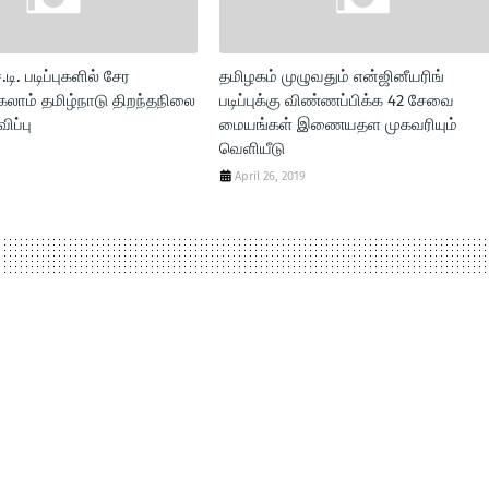
்.டி. படிப்புகளில் சேர
தமிழகம் முழுவதும் என்ஜினீயரிங்
கலாம் தமிழ்நாடு திறந்தநிலை
படிப்புக்கு விண்ணப்பிக்க 42 சேவை
ிப்பு
மையங்கள் இணையதள முகவரியும்
வெளியீடு
April 26, 2019