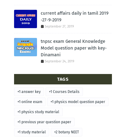
current affairs daily in tamil 2019
-27-9-2019
September 27, 2019
tnpsc exam General Knowledge
Model question paper with key-
Dinamani
September 24, 2019
TAGS
+1 answer key
+1 Courses Details
+1 online exam
+1 physics model question paper
+1 physics study material
+1 previous year question paper
+1 study material
+2 botany NEET