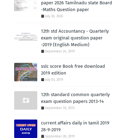
paper 2026 Tamilnadu state Board
-Maths Question paper
July 30, 2026
12th std Accountancy - Quarterly
exam original question paper
-2019 (English Medium)
September 24, 2019
sslc score Book free download
2019 edition
July 03, 2019
12th standard common quarterly
exam question papers 2013-14
September 10, 2013
current affairs daily in tamil 2019
28-9-2019
September 28, 2019