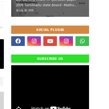
2026 Tamilnadu state Board -Maths
Question paper
July 30, 2026
R
SOCIAL PLUGIN
SUBSCRIBE US