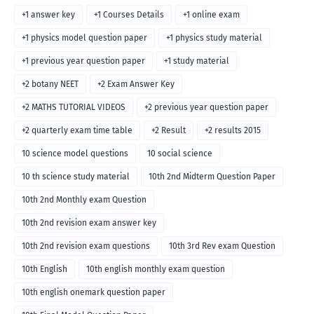
+1 answer key
+1 Courses Details
+1 online exam
+1 physics model question paper
+1 physics study material
+1 previous year question paper
+1 study material
+2 botany NEET
+2 Exam Answer Key
+2 MATHS TUTORIAL VIDEOS
+2 previous year question paper
+2 quarterly exam time table
+2 Result
+2 results 2015
10 science model questions
10 social science
10 th science study material
10th 2nd Midterm Question Paper
10th 2nd Monthly exam Question
10th 2nd revision exam answer key
10th 2nd revision exam questions
10th 3rd Rev exam Question
10th English
10th english monthly exam question
10th english onemark question paper