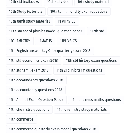
10th std textbooks
10th std video
10th study material
10th Study Materials
10th tamil monthly exam questions
10th tamil study material
11 PHYSICS
11 th standard physics model question paper
112th std
11CHEMISTRY
11MATHS
11PHYSICS
11th English answer key-2 for quarterly exam 2018
11th std economics exam 2018
11th std history exam questions
11th std tamil exam 2018
11th 2nd mid term questions
11th accoundancy questions 2018
11th accountancy questions 2018
11th Annual Exam Question Paper
11th business maths questions
11th chemistry questions
11th chemistry study materials
11th commerce
11th commerce quarterly exam model questions 2018