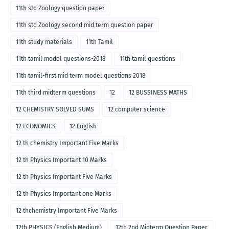
11th std Zoology question paper
11th std Zoology second mid term question paper
11th study materials
11th Tamil
11th tamil model questions-2018
11th tamil questions
11th tamil-first mid term model questions 2018
11th third midterm questions
12
12 BUSSINESS MATHS
12 CHEMISTRY SOLVED SUMS
12 computer science
12 ECONOMICS
12 English
12 th chemistry Important Five Marks
12 th Physics Important 10 Marks
12 th Physics Important Five Marks
12 th Physics Important one Marks
12 thchemistry Important Five Marks
12th PHYSICS (English Medium)
12th 2nd Midterm Question Paper