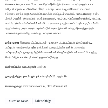
ரெக்ஸ்டைல்ஸ், பி.எஸ்சி.பி.எட்.,-கணிதம் ஆகிய இளநிலை பட்டப்படிப்புகளும், எம்.ஏ., -
தமிழ், பொருளியல், ஆங்கிலம், இந்தி, வரலாறு, மாஸ் கம்யூனிகேஷன், எம்.எஸ்சி., -
அப்ளைடு சைக்காலஜி, கெமிஸ்ட்ரி, பிசிக்ஸ், கம்ப்யூட்டர் சயின்ஸ், எபிடெமியாலஜி அன்ட்
பப்ளிக் ஹெல்த், ஜியோகிரபி, மைக்ரோபயாலஜி, எம்.டெக்.,-மெட்டீரியல் சயின்ஸ், எம்.பி.ஏ.,
மாஸ்டர் ஆப் சோசியல் வொர்க் உள்ளிட்ட ஏராளமான முதுநிலை பட்டப்படிப்புகளும், எம்.பில்.,
மற்றும் பிஎச்.டி., படிப்புகளும் வழங்கப்படுகின்றன. இவை போன்று, அனைத்து மத்திய
பல்கலைக்கழகங்களிலும் பல்வேறு படிப்புகள் உள்ளன.
தேர்வு முறை:
இளநிலை பட்டப்படிப்புகள், முதுநிலை பட்டப்படிப்புகள் மற்றும் பிஎச்.டி.,
படிப்புகள் என நிலைக்கு ஏற்ப தனித்தனி நுழைவுத்தேர்வு உண்டு. அனைத்து
படிப்புகளுக்கும், நுழைவுத் தேர்வில் மாணவர்கள் பெறும் மதிப்பெண்களைப் பொறுத்து
‘மெரிட்’ அடிப்படையில் இடங்கள் ஒதுக்கப்படுகிறது.
விண்ணப்பிக்க கடைசி நாள்:
மார்ச் 26
நுழைவுத் தேர்வு நடைபெறும் நாட்கள்:
ஏப்ரல் 28 மற்றும் 29.
விபரங்களுக்கு:
www.cucetexam.in , https://cutn.ac.in/
Education News
kalviseithigal