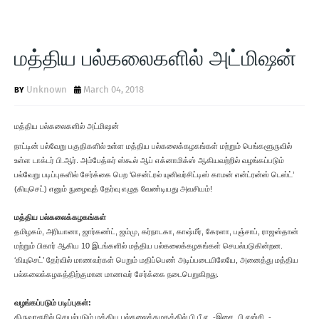
மத்திய பல்கலைகளில் அட்மிஷன்
Unknown
March 04, 2018
மத்திய பல்கலைகளில் அட்மிஷன்
நாட்டின் பல்வேறு பகுதிகளில் உள்ள மத்திய பல்கலைக்கழகங்கள் மற்றும் பெங்களூருவில்
உள்ள டாக்டர் பி.ஆர். அம்பேத்கர் ஸ்கூல் ஆப் எக்னாமிக்ஸ் ஆகியவற்றில் வழங்கப்படும்
பல்வேறு படிப்புகளில் சேர்க்கை பெற ‘சென்ட்ரல் யுனிவர்சிட்டிஸ் காமன் என்ட்ரன்ஸ் டெஸ்ட்’
(கியுசெட்) எனும் நுழைவுத் தேர்வு எழுத வேண்டியது அவசியம்!
மத்திய பல்கலைக்கழகங்கள்
தமிழகம், அரியானா, ஜார்கண்ட், ஜம்மு, கர்நாடகா, காஷ்மீர், கேரளா, பஞ்சாப், ராஜஸ்தான்
மற்றும் பிகார் ஆகிய 10 இடங்களில் மத்திய பல்கலைக்கழகங்கள் செயல்படுகின்றன.
‘கியுசெட்’ தேர்வில் மாணவர்கள் பெறும் மதிப்பெண் அடிப்படையிலேயே, அனைத்து மத்திய
பல்கலைக்கழகத்திற்குமான மாணவர் சேர்க்கை நடைபெறுகிறது.
வழங்கப்படும் படிப்புகள்:
திருவாரூரில் செயல்படும் மத்திய பல்கலைக்கழகத்தில் பி.பீ.ஏ.,-இசை, பி.எஸ்சி.,-