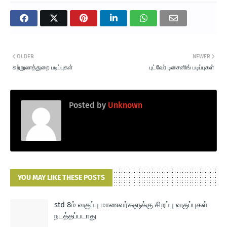
OLDER
NEWER
சுற்றுலாத்துறை படிப்புகள்
புட்வேர் டிசைனிங் படிப்புகள்
Posted by
Unknown
YOU MAY LIKE THESE POSTS
std 8ம் வகுப்பு மாணவர்களுக்கு சிறப்பு வகுப்புகள்
நடத்தப்படாது