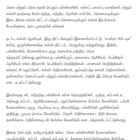
அரசு மற்றும் அரசு உதவி பெறும் பள்ளிகளின், உள்கட்டமைப்பு வசதிகள் மற்றும்
கல்வி தரத்தை மேம்படுத்த, மத்திய அரசின் சார்பில், அனைவருக்கும்
இடைநிலை கல்வி திட்டம் மற்றும் அனைவருக்கும் கல்வி இயக்ககம்
போன்றவை, நடைமுறையில் உள்ளன.
நடப்பு கல்வி ஆண்டில், இரு திட்டங்களும் இணைக்கப்பட்டு, 'சமக்ரா சிக் ஷா'
என்ற, ஒருங்கிணைந்த கல்வி திட்டம், அமலுக்கு வந்துள்ளது. இதில்,
பள்ளிகளில், மேலாண்மை குழு அமைக்க,மத்திய அரசு
உத்தரவிட்டுள்ளது.ஒவ்வொரு பள்ளிக்கும், தலைமை ஆசிரியர், பெற்றோர்
ஆசிரியர் சங்க நிர்வாகி, பெற்றோர் பிரதிநிதிகள், மாணவர் பிரதிநிதிகள்,
உள்ளாட்சி உறுப்பினர், கல்வி அதிகாரிகள், ஓய்வுபெற்ற கல்வி அதிகாரிகள்,
தன்னார்வ அமைப்புகள் மற்றும் கல்வியாளர்கள், அதில் இடம்பெற வேண்டும்
என, கூறப்பட்டுள்ளது.
இவர்களுடன், அந்தந்த பள்ளிகள் உள்ள தொகுதியின், மூத்த, எம்.எல்.ஏ.,
அல்லது எம்.பி., ஆகியோரையும், உறுப்பினர்களாக சேர்க்க வேண்டும். பள்ளி
மேலாண்மை குழு, அடிக்கடி கூடி விவாதித்து, பள்ளியின் முன்னேற்றம்
குறித்து, முடிவு செய்ய வேண்டும். அதன் அறிக்கையை, நிதி செலவு
தணிக்கை அறிக்கையுடன் சேர்க்க வேண்டும் என, உத்தரவிடப்பட்டுள்ளது.
இதை பின்பற்றி, தமிழகத்தில் உள்ள, அரசு பள்ளிகளின் மேலாண்மை
குழுக்களில், எம்.பி., மற்றும் எம்.எல்.ஏ.,க்களை உறுப்பினர்களாக சேர்த்து,