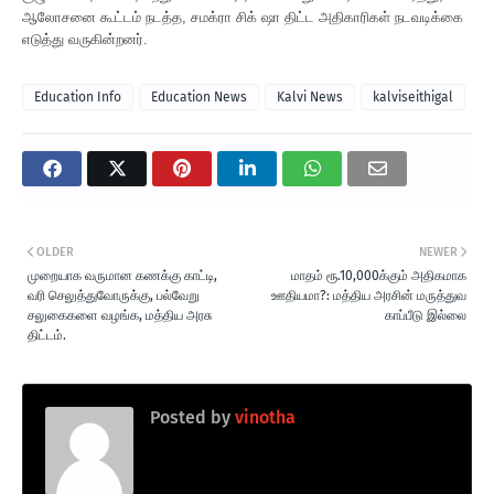
ஆலோசனை கூட்டம் நடத்த, சமக்ரா சிக் ஷா திட்ட அதிகாரிகள் நடவடிக்கை
எடுத்து வருகின்றனர்.
Education Info
Education News
Kalvi News
kalviseithigal
OLDER
NEWER
முறையாக வருமான கணக்கு காட்டி,
மாதம் ரூ.10,000க்கும் அதிகமாக
வரி செலுத்துவோருக்கு, பல்வேறு
ஊதியமா?: மத்திய அரசின் மருத்துவ
சலுகைகளை வழங்க, மத்திய அரசு
காப்பீடு இல்லை
திட்டம்.
Posted by
vinotha