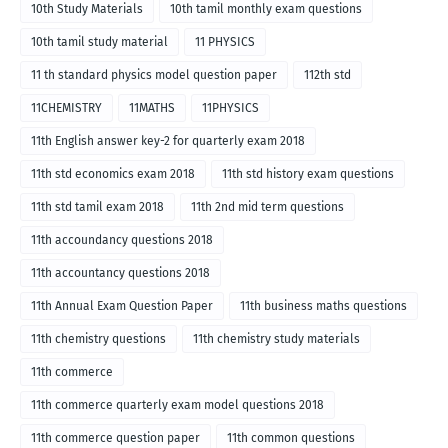
10th Study Materials
10th tamil monthly exam questions
10th tamil study material
11 PHYSICS
11 th standard physics model question paper
112th std
11CHEMISTRY
11MATHS
11PHYSICS
11th English answer key-2 for quarterly exam 2018
11th std economics exam 2018
11th std history exam questions
11th std tamil exam 2018
11th 2nd mid term questions
11th accoundancy questions 2018
11th accountancy questions 2018
11th Annual Exam Question Paper
11th business maths questions
11th chemistry questions
11th chemistry study materials
11th commerce
11th commerce quarterly exam model questions 2018
11th commerce question paper
11th common questions