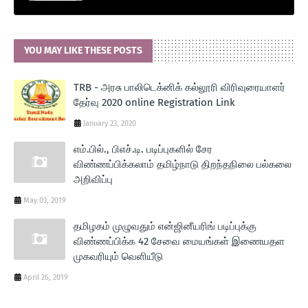
YOU MAY LIKE THESE POSTS
TRB - அரசு பாலிடெக்னிக் கல்லூரி விரிவுரையாளர்
தேர்வு 2020 online Registration Link
January 23, 2020
எம்.பில்., பிஎச்.டி. படிப்புகளில் சேர
விண்ணப்பிக்கலாம் தமிழ்நாடு திறந்தநிலை பல்கலை
அறிவிப்பு
May 03, 2019
தமிழகம் முழுவதும் என்ஜினீயரிங் படிப்புக்கு
விண்ணப்பிக்க 42 சேவை மையங்கள் இணையதள
முகவரியும் வெளியீடு
April 26, 2019