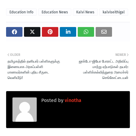
Education Info
Education News
Kalvi News
kalviseithigal
OLDER
NEWER
தமிழகத்தில் தனியார் பள்ளிகளுக்கு
ஜாக்டோ-ஜியோ போராட்ட அறிவிப்பு
இணையாக அரசுப்பள்ளி
மாற்று ஏற்பாடுகள் தயார்:
மாணவர்களின் புதிய சீருடை
பள்ளிக்கல்வித்துறை அமைச்சர்
வெளியீடு!
செங்கோட்டையன்
Posted by
vinotha