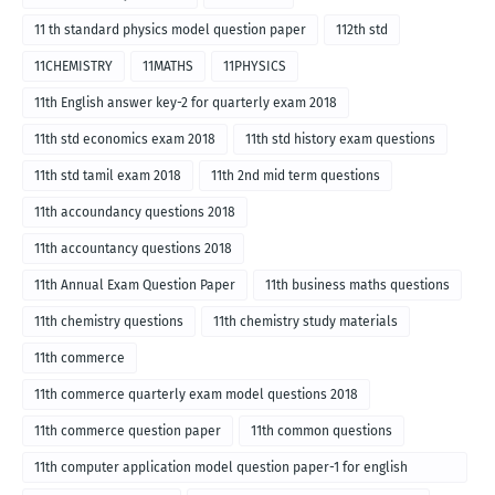
11 th standard physics model question paper
112th std
11CHEMISTRY
11MATHS
11PHYSICS
11th English answer key-2 for quarterly exam 2018
11th std economics exam 2018
11th std history exam questions
11th std tamil exam 2018
11th 2nd mid term questions
11th accoundancy questions 2018
11th accountancy questions 2018
11th Annual Exam Question Paper
11th business maths questions
11th chemistry questions
11th chemistry study materials
11th commerce
11th commerce quarterly exam model questions 2018
11th commerce question paper
11th common questions
11th computer application model question paper-1 for english