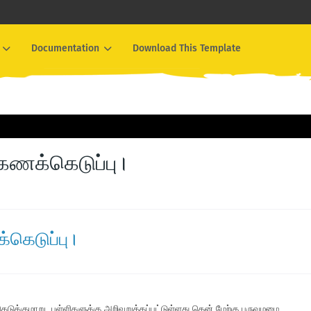
Documentation
Download This Template
் கணக்கெடுப்பு।
்கெடுப்பு।
ெடுக்குமாறு, பள்ளிகளுக்கு அறிவுறுத்தப்பட்டுள்ளது.தென் மேற்கு பருவமழை