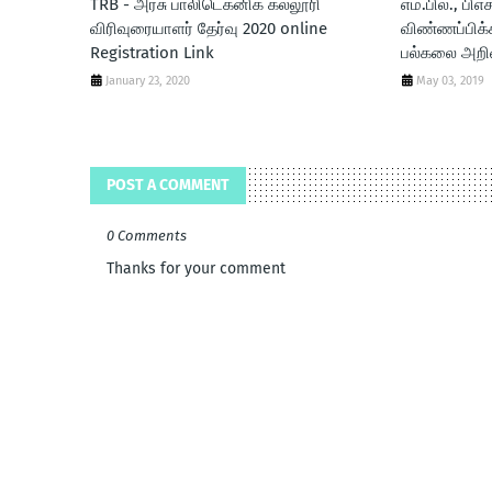
TRB - அரசு பாலிடெக்னிக் கல்லூரி
எம்.பில்., பிஎச
விரிவுரையாளர் தேர்வு 2020 online
விண்ணப்பிக்
Registration Link
பல்கலை அறிவ
January 23, 2020
May 03, 2019
POST A COMMENT
0 Comments
Thanks for your comment