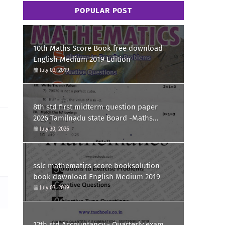
POPULAR POST
10th Maths Score Book free download
English Medium 2019 Edition
July 03, 2019
8th std first midterm question paper
2026 Tamilnadu state Board -Maths
Question paper
July 30, 2026
sslc mathematics score booksolution
book download English Medium 2019
July 03, 2019
12th std Accountancy - Quarterly exam