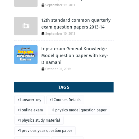
September 19, 2011
12th standard common quarterly
exam question papers 2013-14
September 10, 2013
tnpsc exam General Knowledge
Model question paper with key-
Dinamani
October 03, 2019
TAGS
+1 answer key
+1 Courses Details
+1 online exam
+1 physics model question paper
+1 physics study material
+1 previous year question paper