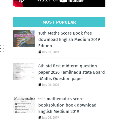
MOST POPULAR
10th Maths Score Book free
download English Medium 2019
Edition
July 03, 2019
8th std first midterm question
paper 2026 Tamilnadu state Board
-Maths Question paper
July 30, 2026
sslc mathematics score
booksolution book download
English Medium 2019
July 03, 2019