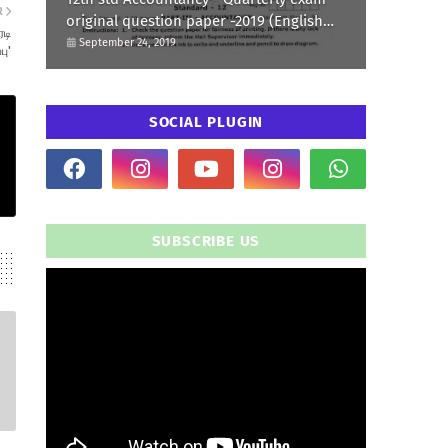
R
original question paper -2019 (English
ரடி
Medium)
September 24, 2019
பு'
SOCIAL PLUGIN
SUBSCRIBE US