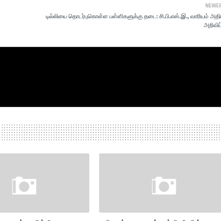
NEWE
டில்லியை தொடர்புகொள்ள பள்ளிகளுக்கு தடை: சி.பி.எஸ்.இ., வாரியம் அதி
அறிவிப்