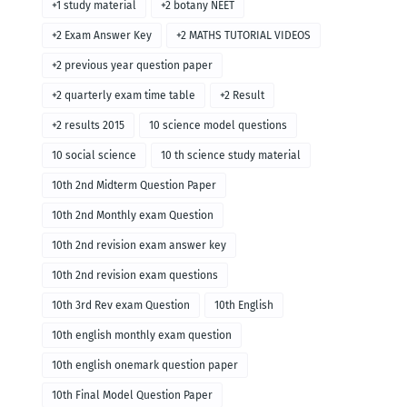
+1 study material
+2 botany NEET
+2 Exam Answer Key
+2 MATHS TUTORIAL VIDEOS
+2 previous year question paper
+2 quarterly exam time table
+2 Result
+2 results 2015
10 science model questions
10 social science
10 th science study material
10th 2nd Midterm Question Paper
10th 2nd Monthly exam Question
10th 2nd revision exam answer key
10th 2nd revision exam questions
10th 3rd Rev exam Question
10th English
10th english monthly exam question
10th english onemark question paper
10th Final Model Question Paper