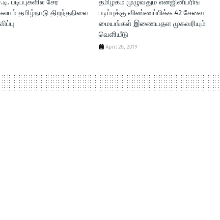
்.டி. படிப்புகளில் சேர
தமிழகம் முழுவதும் என்ஜினீயரிங்
கலாம் தமிழ்நாடு திறந்தநிலை
படிப்புக்கு விண்ணப்பிக்க 42 சேவை
ிப்பு
மையங்கள் இணையதள முகவரியும்
வெளியீடு
April 26, 2019